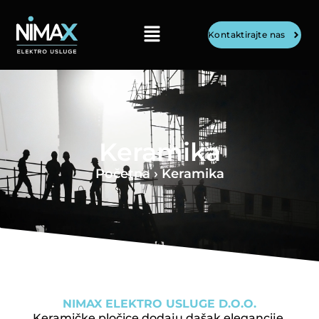
Kontaktirajte nas
Keramika
Početna
› Keramika
NIMAX ELEKTRO USLUGE D.O.O.
Keramičke pločice dodaju dašak elegancije,