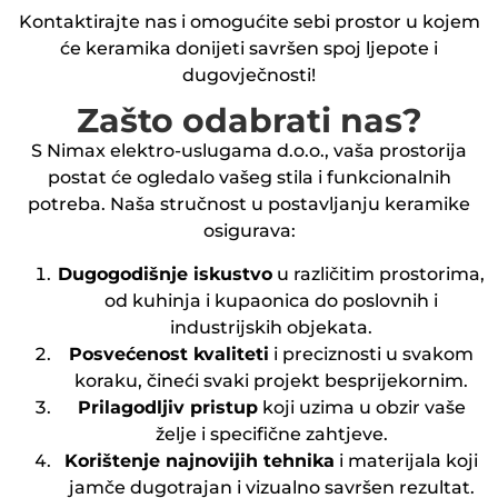
Kontaktirajte nas i omogućite sebi prostor u kojem
će keramika donijeti savršen spoj ljepote i
dugovječnosti!
Zašto odabrati nas?
S Nimax elektro-uslugama d.o.o., vaša prostorija
postat će ogledalo vašeg stila i funkcionalnih
potreba. Naša stručnost u postavljanju keramike
osigurava:
Dugogodišnje iskustvo
u različitim prostorima,
od kuhinja i kupaonica do poslovnih i
industrijskih objekata.
Posvećenost kvaliteti
i preciznosti u svakom
koraku, čineći svaki projekt besprijekornim.
Prilagodljiv pristup
koji uzima u obzir vaše
želje i specifične zahtjeve.
Korištenje najnovijih tehnika
i materijala koji
jamče dugotrajan i vizualno savršen rezultat.