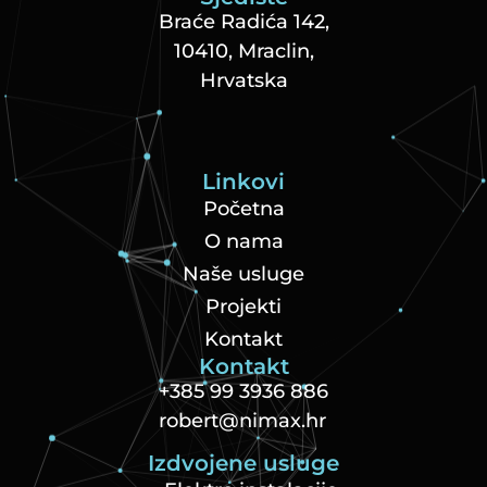
Braće Radića 142,
10410, Mraclin,
Hrvatska
Linkovi
Početna
O nama
Naše usluge
Projekti
Kontakt
Kontakt
+385 99 3936 886
robert@nimax.hr
Izdvojene usluge