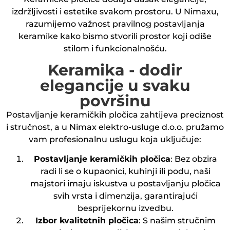
izdržljivosti i estetike svakom prostoru. U Nimaxu,
razumijemo važnost pravilnog postavljanja
keramike kako bismo stvorili prostor koji odiše
stilom i funkcionalnošću.
Keramika - dodir
elegancije u svaku
površinu
Postavljanje keramičkih pločica zahtijeva preciznost
i stručnost, a u Nimax elektro-usluge d.o.o. pružamo
vam profesionalnu uslugu koja uključuje:
Postavljanje keramičkih pločica
: Bez obzira
radi li se o kupaonici, kuhinji ili podu, naši
majstori imaju iskustva u postavljanju pločica
svih vrsta i dimenzija, garantirajući
besprijekornu izvedbu.
Izbor kvalitetnih pločica
: S našim stručnim