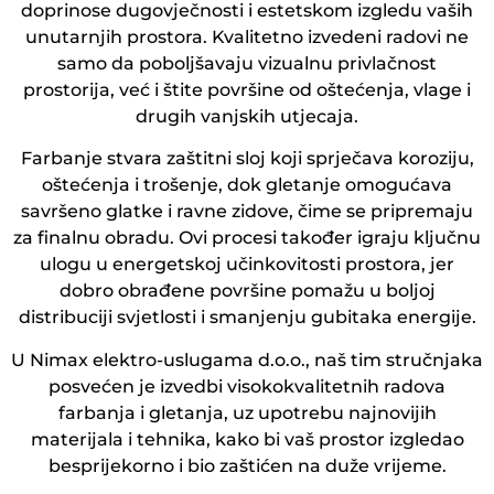
doprinose dugovječnosti i estetskom izgledu vaših
unutarnjih prostora. Kvalitetno izvedeni radovi ne
samo da poboljšavaju vizualnu privlačnost
prostorija, već i štite površine od oštećenja, vlage i
drugih vanjskih utjecaja.
Farbanje stvara zaštitni sloj koji sprječava koroziju,
oštećenja i trošenje, dok gletanje omogućava
savršeno glatke i ravne zidove, čime se pripremaju
za finalnu obradu. Ovi procesi također igraju ključnu
ulogu u energetskoj učinkovitosti prostora, jer
dobro obrađene površine pomažu u boljoj
distribuciji svjetlosti i smanjenju gubitaka energije.
U Nimax elektro-uslugama d.o.o., naš tim stručnjaka
posvećen je izvedbi visokokvalitetnih radova
farbanja i gletanja, uz upotrebu najnovijih
materijala i tehnika, kako bi vaš prostor izgledao
besprijekorno i bio zaštićen na duže vrijeme.