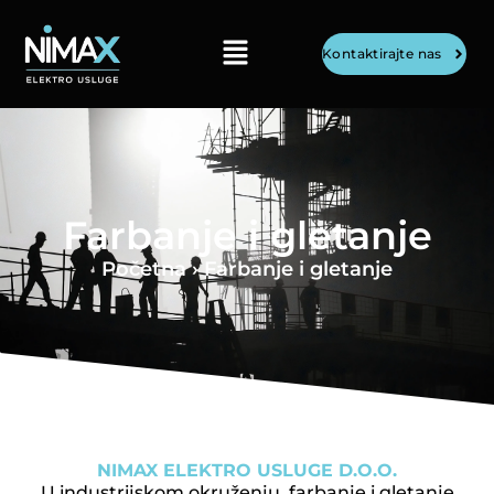
Kontaktirajte nas
Farbanje i gletanje
Početna
› Farbanje i gletanje
NIMAX ELEKTRO USLUGE D.O.O.
U industrijskom okruženju, farbanje i gletanje